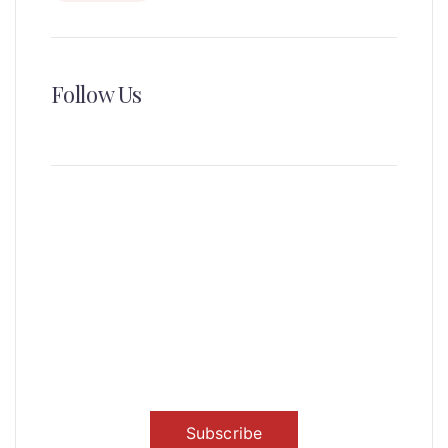
Follow Us
News, Insights & Events
Subscribe to our newsletter and
stay updated on the latest news
Subscribe